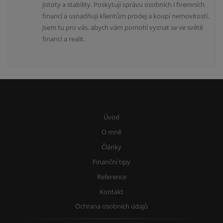
jistoty a stability. Poskytuji správu osobních i firemních
financí a usnadňuji klientům prodej a koupi nemovitostí.
Jsem tu pro vás, abych vám pomohl vyznat se ve světě
financí a realit.
Úvod
O mně
Články
Finanční tipy
Reference
Kontakt
Ochrana osobních údajů