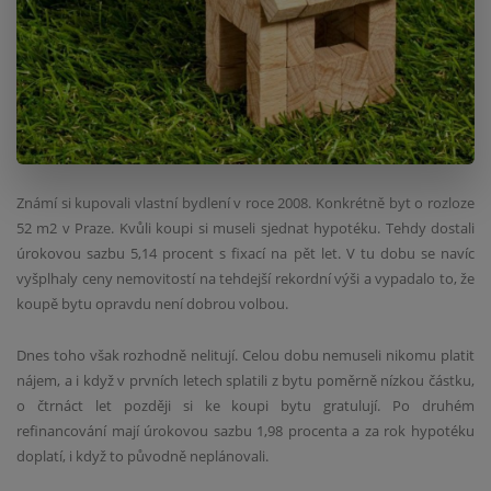
Známí si kupovali vlastní bydlení v roce 2008. Konkrétně byt o rozloze
52 m
2
v Praze. Kvůli koupi si museli sjednat hypotéku. Tehdy dostali
úrokovou sazbu 5,14 procent s fixací na pět let. V tu dobu se navíc
vyšplhaly ceny nemovitostí na tehdejší rekordní výši a vypadalo to, že
koupě bytu opravdu není dobrou volbou.
Dnes toho však rozhodně nelitují. Celou dobu nemuseli nikomu platit
nájem, a i když v prvních letech splatili z bytu poměrně nízkou částku,
o čtrnáct let později si ke koupi bytu gratulují. Po druhém
refinancování mají úrokovou sazbu 1,98 procenta a za rok hypotéku
doplatí, i když to původně neplánovali.