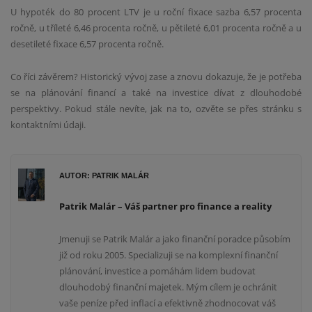
U hypoték do 80 procent LTV je u roční fixace sazba 6,57 procenta
ročně, u tříleté 6,46 procenta ročně, u pětileté 6,01 procenta ročně a u
desetileté fixace 6,57 procenta ročně.
Co říci závěrem? Historický vývoj zase a znovu dokazuje, že je potřeba
se na plánování financí a také na investice dívat z dlouhodobé
perspektivy. Pokud stále nevíte, jak na to, ozvěte se přes stránku s
kontaktními údaji.
AUTOR: PATRIK MALÁR
Patrik Malár – Váš partner pro finance a reality
Jmenuji se Patrik Malár a jako finanční poradce působím
již od roku 2005. Specializuji se na komplexní finanční
plánování, investice a pomáhám lidem budovat
dlouhodobý finanční majetek. Mým cílem je ochránit
vaše peníze před inflací a efektivně zhodnocovat váš