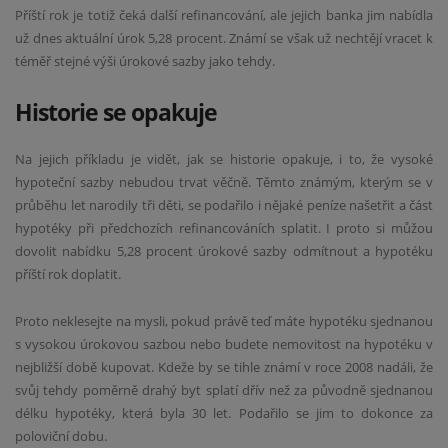
Příští rok je totiž čeká další refinancování, ale jejich banka jim nabídla
už dnes aktuální úrok 5,28 procent. Známí se však už nechtějí vracet k
téměř stejné výši úrokové sazby jako tehdy.
Historie se opakuje
Na jejich příkladu je vidět, jak se historie opakuje, i to, že vysoké
hypoteční sazby nebudou trvat věčně. Těmto známým, kterým se v
průběhu let narodily tři děti, se podařilo i nějaké peníze našetřit a část
hypotéky při předchozích refinancováních splatit. I proto si můžou
dovolit nabídku 5,28 procent úrokové sazby odmítnout a hypotéku
příští rok doplatit.
Proto neklesejte na mysli, pokud právě teď máte hypotéku sjednanou
s vysokou úrokovou sazbou nebo budete nemovitost na hypotéku v
nejbližší době kupovat. Kdeže by se tihle známí v roce 2008 nadáli, že
svůj tehdy poměrně drahý byt splatí dřív než za původně sjednanou
délku hypotéky, která byla 30 let. Podařilo se jim to dokonce za
poloviční dobu.