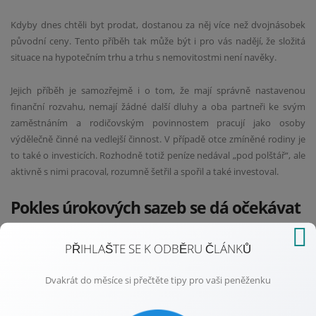
Kdyby dnes chtěli byt prodat, dostanou za něj více než dvojnásobek
původní ceny. Tento příběh tak může být i pro vás nadějí, že složitá
situace na hypotečním trhu a trhu s nemovitostmi není navěky.
Jejich příběh je samozřejmě i o tom, že mají správně nastavenou
finanční rozvahu, nemají žádné další dluhy a oba partneři ke svým
zaměstnáním a rodičovským povinnostem pracují jako osoby
výdělečně činné na vedlejší činnost. V případě otce zmíněné rodiny je
to také o investicích. Rozhodně totiž peníze nedával „pod polštář“, ale
aktivně s nimi pracoval, rozumně šetřil a spořil a také investoval.
Pokles úrokových sazeb se dá očekávat
Analytici předpokládají, že přibližně za dva tři roky se situace ohledně
PŘIHLAŠTE SE K ODBĚRU ČLÁNKŮ
úrokových sazeb na hypotečním trhu zklidní a úrokové sazby se
budou pohybovat mezi 3 až 3,5 procenty. Proto se dnes vyplatí pečlivě
Dvakrát do měsíce si přečtěte tipy pro vaši peněženku
zvažovat, jakou délku fixace si při zařizování hypotéky sjednáte, a
neklesat na mysli kvůli průměrné úrokové sazbě mezi současnými 6 až