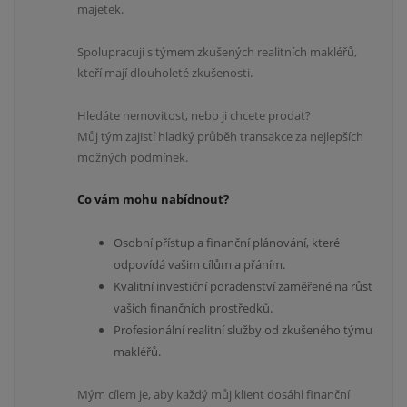
majetek.
Spolupracuji s týmem zkušených realitních makléřů,
kteří mají dlouholeté zkušenosti.
Hledáte nemovitost, nebo ji chcete prodat?
Můj tým zajistí hladký průběh transakce za nejlepších
možných podmínek.
Co vám mohu nabídnout?
Osobní přístup a finanční plánování, které
odpovídá vašim cílům a přáním.
Kvalitní investiční poradenství zaměřené na růst
vašich finančních prostředků.
Profesionální realitní služby od zkušeného týmu
makléřů.
Mým cílem je, aby každý můj klient dosáhl finanční