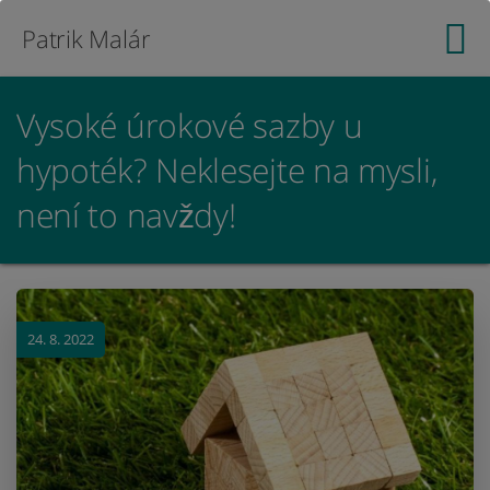
Patrik Malár
Vysoké úrokové sazby u
hypoték? Neklesejte na mysli,
není to navždy!
24. 8. 2022