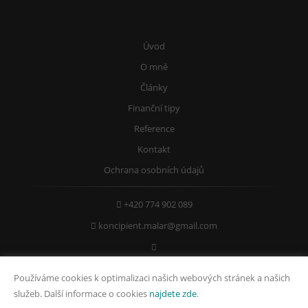
Úvod
O mně
Články
Finanční tipy
Reference
Kontakt
Ochrana osobních údajů
+420 774 902 089
koncipient.malar@gmail.com
Používáme cookies k optimalizaci našich webových stránek a našich
IČO: 75806223
služeb. Další informace o cookies
najdete zde
.