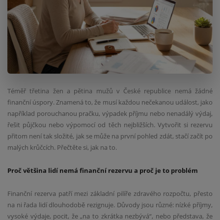
Téměř třetina žen a pětina mužů v České republice nemá žádné
finanční úspory. Znamená to, že musí každou nečekanou událost, jako
například porouchanou pračku, výpadek příjmu nebo nenadálý výdaj,
řešit půjčkou nebo výpomocí od těch nejbližších. Vytvořit si rezervu
přitom není tak složité, jak se může na první pohled zdát, stačí začít po
malých krůčcích. Přečtěte si, jak na to.
Proč většina lidí nemá finanční rezervu a proč je to problém
Finanční rezerva patří mezi základní pilíře zdravého rozpočtu, přesto
na ni řada lidí dlouhodobě rezignuje. Důvody jsou různé: nízké příjmy,
vysoké výdaje, pocit, že „na to zkrátka nezbývá“, nebo představa, že