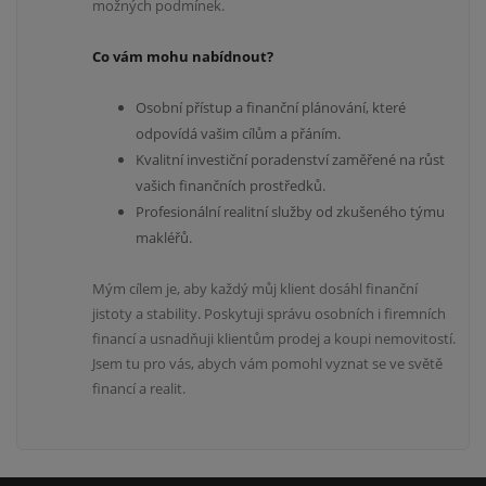
možných podmínek.
Co vám mohu nabídnout?
Osobní přístup a finanční plánování, které
odpovídá vašim cílům a přáním.
Kvalitní investiční poradenství zaměřené na růst
vašich finančních prostředků.
Profesionální realitní služby od zkušeného týmu
makléřů.
Mým cílem je, aby každý můj klient dosáhl finanční
jistoty a stability. Poskytuji správu osobních i firemních
financí a usnadňuji klientům prodej a koupi nemovitostí.
Jsem tu pro vás, abych vám pomohl vyznat se ve světě
financí a realit.