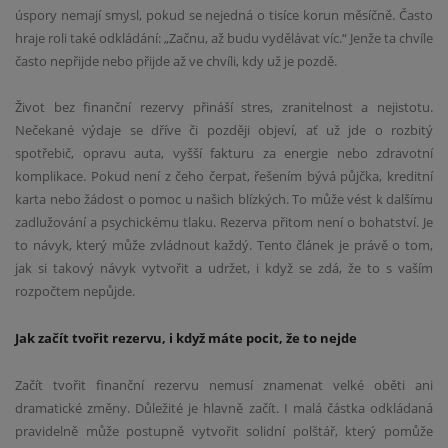
úspory nemají smysl, pokud se nejedná o tisíce korun měsíčně. Často
hraje roli také odkládání: „Začnu, až budu vydělávat víc.“ Jenže ta chvíle
často nepřijde nebo přijde až ve chvíli, kdy už je pozdě.
Život bez finanční rezervy přináší stres, zranitelnost a nejistotu.
Nečekané výdaje se dříve či později objeví, ať už jde o rozbitý
spotřebič, opravu auta, vyšší fakturu za energie nebo zdravotní
komplikace. Pokud není z čeho čerpat, řešením bývá půjčka, kreditní
karta nebo žádost o pomoc u našich blízkých. To může vést k dalšímu
zadlužování a psychickému tlaku. Rezerva přitom není o bohatství. Je
to návyk, který může zvládnout každý. Tento článek je právě o tom,
jak si takový návyk vytvořit a udržet, i když se zdá, že to s vaším
rozpočtem nepůjde.
Jak začít tvořit rezervu, i když máte pocit, že to nejde
Začít tvořit finanční rezervu nemusí znamenat velké oběti ani
dramatické změny. Důležité je hlavně začít. I malá částka odkládaná
pravidelně může postupně vytvořit solidní polštář, který pomůže